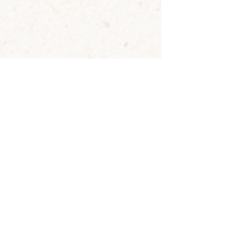
O curso de Técnicas de Gestão de
Lavanderia oferece insights e
conhecimentos valiosos sobre a
gestão eficiente de uma lavanderia
hoteleira. Os participantes
aprenderão sobre o
funcionamento das máquinas
,
técnicas de tratamento de tecidos
,
gerenciamento de estoque
,
dosagem de produtos
e
controle de