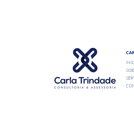
CAR
INÍ
SOB
SER
CO